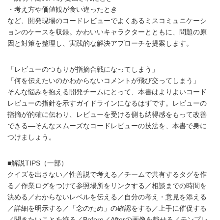
・考え方や価値観が食い違ったとき
など、開発現場のコードレビューでよくあるミスコミュニケーシ
ョンのケースを収録。かわいいキャラクターとともに、問題の原
因と対策を整理し、実践的な解決アプローチを提案します。
「レビューのつもりが指摘合戦になってしまう」
「何を伝えたいのかわからないコメントが飛び交ってしまう」
そんな悩みを抱える開発チームにとって、本書はよりよいコード
レビューの指針を示すガイドラインになるはずです。レビューの
指摘が的確に伝わり、レビューを受ける側も納得感をもって改善
できる―そんなスムーズなコードレビューの技法を、本書で身に
つけましょう。
■解説TIPS（一部）
クイズを出さない／性善説で考える／チームで共有するタグを作
る／作業ログをつけて参照場所をリンクする／相談までの時間を
決める／わからないレベルを伝える／自分の考え・意見を添える
／詳細を明示する／「念のため」の確認をする／上手に催促する
／聞きたいことを絞る／Before／Afterの画像を載せる／テンプレ