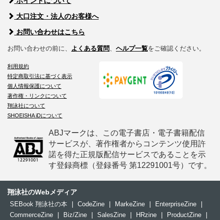
ポイントについて
大口注文・法人のお客様へ
お問い合わせはこちら
お問い合わせの前に、
よくある質問
、
ヘルプ一覧
をご確認ください。
利用規約
特定商取引法に基づく表示
個人情報保護について
著作権・リンクについて
翔泳社について
SHOEISHA iDについて
ABJマークは、この電子書店・電子書籍配信
サービスが、著作権者からコンテンツ使用許
諾を得た正規版配信サービスであることを示
す登録商標（登録番号 第12291001号）です。
翔泳社のWebメディア
SEBook 翔泳社の本
|
CodeZine
|
MarkeZine
|
EnterpriseZine
|
CommerceZine
|
Biz/Zine
|
SalesZine
|
HRzine
|
ProductZine
|