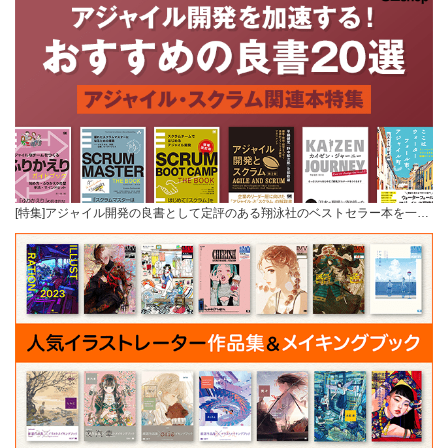
[特集]アジャイル開発の良書として定評のある翔泳社のベストセラー本を一…