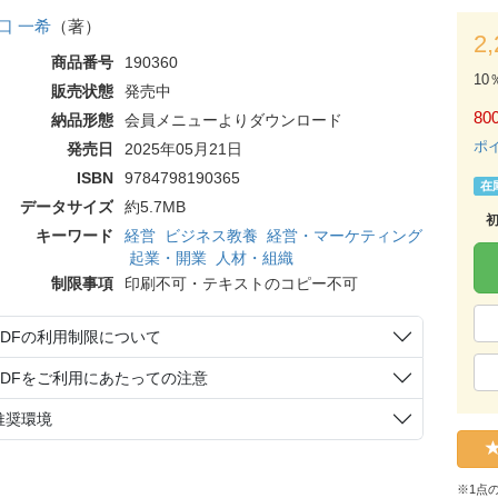
口 一希
（著）
2
商品番号
190360
10
販売状態
発売中
80
納品形態
会員メニューよりダウンロード
ポ
発売日
2025年05月21日
ISBN
9784798190365
在
データサイズ
約5.7MB
キーワード
経営
ビジネス教養
経営・マーケティング
起業・開業
人材・組織
制限事項
印刷不可・テキストのコピー不可
PDFの利用制限について
PDFをご利用にあたっての注意
推奨環境
※1点