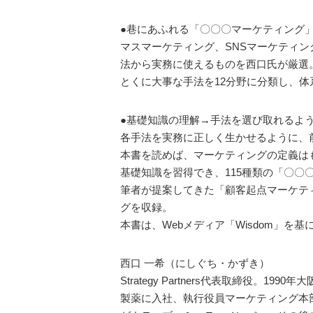
●巷にあふれる「〇〇〇マーケティング
マスマーケティング、SNSマーケティ
法から実務に使えるものを西口氏が厳選
とくに大事な手法を12分野に分類し、
●基礎知識の理解→手法を選び取れるよ
各手法を実務に正しく生かせるように、
本書を読めば、マーケティングの定義はもちろ
基礎知識を習得でき、115種類の「〇
筆者が提案してきた「顧客起点マーケティ
グを収録。
本書は、Webメディア「Wisdom」を
西口 一希（にしぐち・かずき）
Strategy Partners代表取締役
製薬に入社、執行役員マーケティング本部