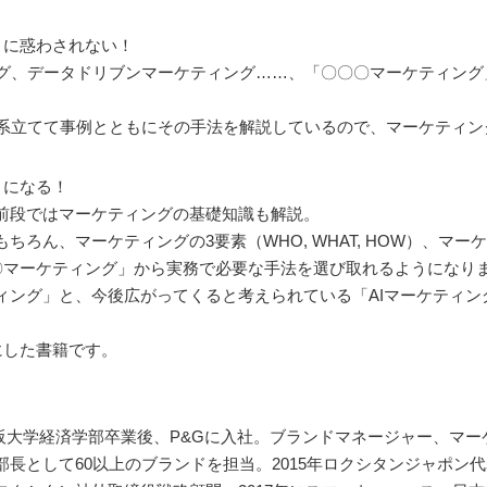
」に惑わされない！
ング、データドリブンマーケティング……、「〇〇〇マーケティン
。
体系立てて事例とともにその手法を解説しているので、マーケティ
うになる！
前段ではマーケティングの基礎知識も解説。
ん、マーケティングの3要素（WHO, WHAT, HOW）、マーケティ
〇〇マーケティング」から実務で必要な手法を選び取れるようになり
ング」と、今後広がってくると考えられている「AIマーケティング
基にした書籍です。
。1990年大阪大学経済学部卒業後、P&Gに入社。ブランドマネージャー、
長として60以上のブランドを担当。2015年ロクシタンジャポン