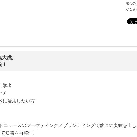
場合の
がござ
集大成。
説！
初学者
い方
的に活用したい方
ートニュースのマーケティング／ブランディングで数々の実績を出
けて知識を再整理。