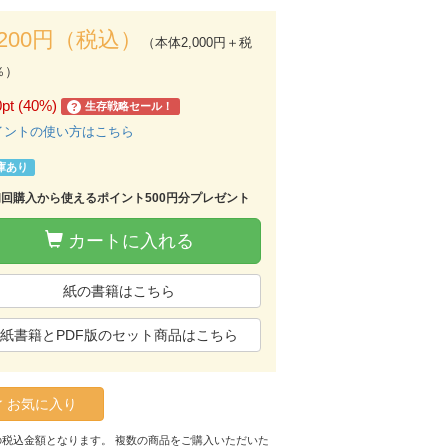
,200円（税込）
（本体2,000円＋税
％）
0pt (40%)
生存戦略セール！
?
イントの使い方はこちら
庫あり
初回購入から使えるポイント500円分プレゼント
カートに入れる
紙の書籍はこちら
紙書籍とPDF版のセット商品はこちら
お気に入り
の税込金額となります。 複数の商品をご購入いただいた