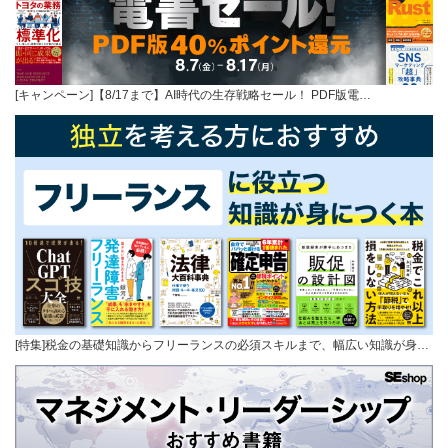
[キャンペーン]【8/17まで】AI時代の生存戦略セール！ PDF版電…
[特集]税金の基礎知識からフリーランスの必須スキルまで、幅広い知識が身…