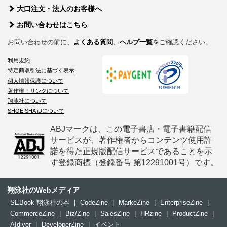
大口注文・法人のお客様へ
お問い合わせはこちら
お問い合わせの前に、
よくある質問
、
ヘルプ一覧
をご確認ください。
利用規約
特定商取引法に基づく表示
個人情報保護について
著作権・リンクについて
翔泳社について
SHOEISHA iDについて
ABJマークは、この電子書店・電子書籍配信
サービスが、著作権者からコンテンツ使用許
諾を得た正規版配信サービスであることを示
す登録商標（登録番号 第12291001号）です。
翔泳社のWebメディア
SEBook 翔泳社の本
|
CodeZine
|
MarkeZine
|
EnterpriseZine
|
CommerceZine
|
Biz/Zine
|
SalesZine
|
HRzine
|
ProductZine
|
AIdiver
|
DeveloperZine
|
イベント