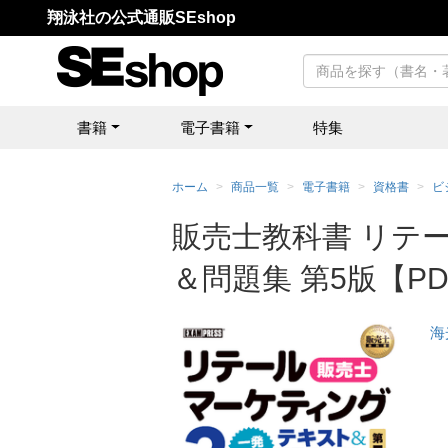
翔泳社の公式通販SEshop
書籍
電子書籍
特集
ホーム
商品一覧
電子書籍
資格書
ビ
販売士教科書 リテ
＆問題集 第5版【P
海