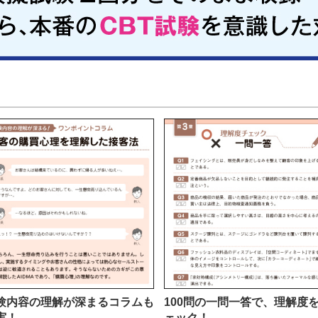
験内容の理解が深まるコラムも
100問の一問一答で、理解度
実！
ェック！