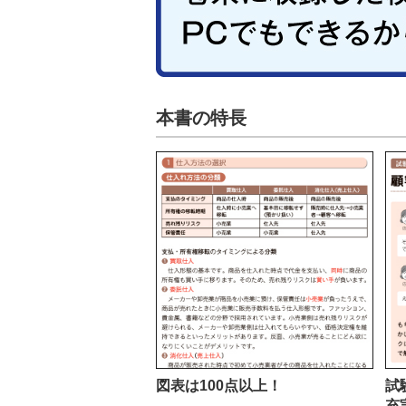
本書の特長
図表は100点以上！
試
充