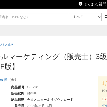
よくある質問
ジネス資格
ールマーケティング（販売士）3級
DF版】
光 歩
（著）
1
商品番号
190790
10
販売状態
発売中
160
納品形態
会員メニューよりダウンロード
ポ
発売日
2025年06月16日