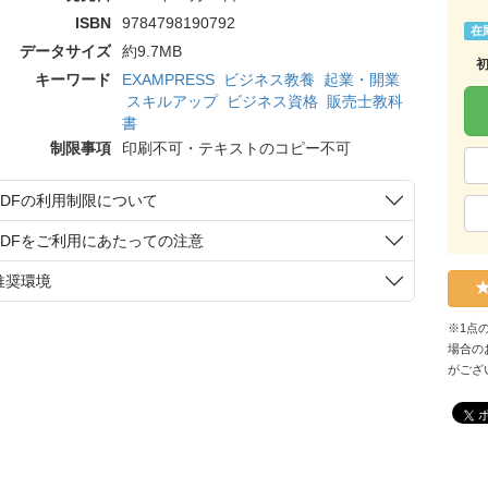
ISBN
9784798190792
在
データサイズ
約9.7MB
キーワード
EXAMPRESS
ビジネス教養
起業・開業
スキルアップ
ビジネス資格
販売士教科
書
制限事項
印刷不可・テキストのコピー不可
PDFの利用制限について
PDFをご利用にあたっての注意
推奨環境
※1点
場合の
がござ