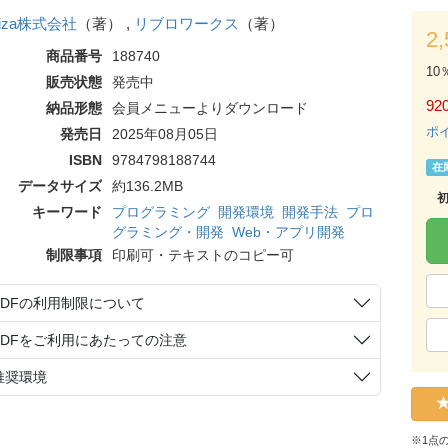
aiza株式会社
（著） ,
リブロワークス
（著）
2
商品番号
188740
10
販売状態
発売中
92
納品形態
会員メニューよりダウンロード
ポ
発売日
2025年08月05日
ISBN
9784798188744
在
データサイズ
約136.2MB
キーワード
プログラミング
開発環境
開発手法
プロ
グラミング・開発
Web・アプリ開発
制限事項
印刷可・テキストのコピー可
PDFの利用制限について
PDFをご利用にあたっての注意
推奨環境
※1点