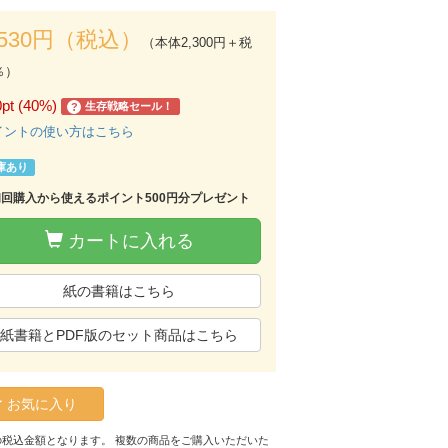
,530円（税込）
（本体2,300円＋税
％）
0pt (40%)
生存戦略セール！
?
イントの使い方はこちら
庫あり
初回購入から使えるポイント500円分プレゼント
カートに入れる
紙の書籍はこちら
紙書籍とPDF版のセット商品はこちら
お気に入り
の税込金額となります。 複数の商品をご購入いただいた