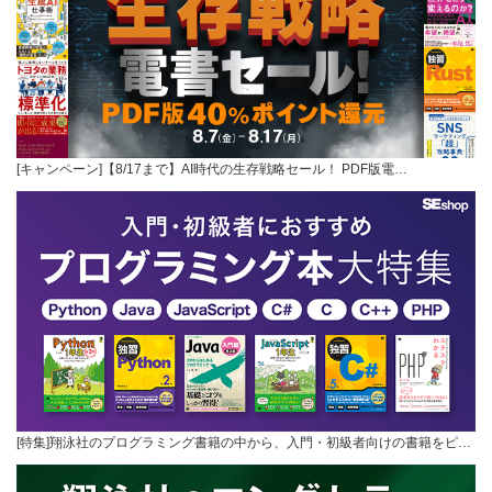
[キャンペーン]【8/17まで】AI時代の生存戦略セール！ PDF版電…
[特集]翔泳社のプログラミング書籍の中から、入門・初級者向けの書籍をピ…