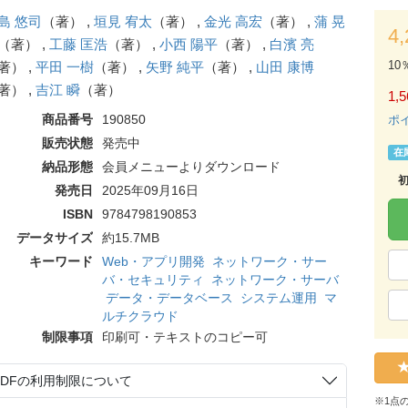
島 悠司
（著） ,
垣見 宥太
（著） ,
金光 高宏
（著） ,
蒲 晃
4
（著） ,
工藤 匡浩
（著） ,
小西 陽平
（著） ,
白濱 亮
10
著） ,
平田 一樹
（著） ,
矢野 純平
（著） ,
山田 康博
著） ,
吉江 瞬
（著）
1,5
商品番号
190850
ポ
販売状態
発売中
在
納品形態
会員メニューよりダウンロード
発売日
2025年09月16日
ISBN
9784798190853
データサイズ
約15.7MB
キーワード
Web・アプリ開発
ネットワーク・サー
バ・セキュリティ
ネットワーク・サーバ
データ・データベース
システム運用
マ
ルチクラウド
制限事項
印刷可・テキストのコピー可
PDFの利用制限について
※1点