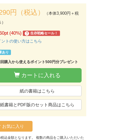
,290円（税込）
（本体3,900円＋税
％）
60pt (40%)
生存戦略セール！
?
イントの使い方はこちら
庫あり
初回購入から使えるポイント500円分プレゼント
カートに入れる
紙の書籍はこちら
紙書籍とPDF版のセット商品はこちら
お気に入り
の税込金額となります。 複数の商品をご購入いただいた