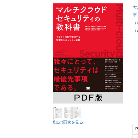
大
平
（
（
8点の画像を見る