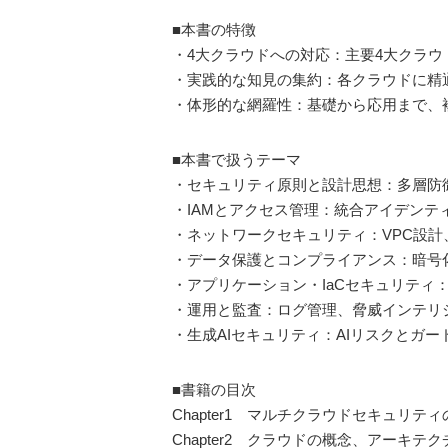
■本書の特徴
・4大クラウドへの対応：主要4大クラ
・実践的な知見の集約：各クラウドに精
・体形的な網羅性：基礎から応用まで、
■本書で扱うテーマ
・セキュリティ原則と設計思想：多層防
・IAMとアクセス管理：統合アイデンテ
・ネットワークセキュリティ：VPC設計
・データ保護とコンプライアンス：暗号
・アプリケーション・IaCセキュリティ：D
・運用と監査：ログ管理、脅威インテリ
・生成AIセキュリティ：AIリスクとガ
■書籍の目次
Chapter1 マルチクラウドセキュリテ
Chapter2 クラウドの概念、アーキテ