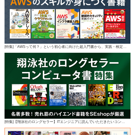
[特集]「AWSって何？」という初心者に向けた超入門書から、実践・検定…
[特集]【翔泳社のロングセラー】ITエンジニアに読んでいただきたいコン…