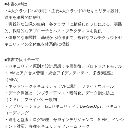
■本書の特徴
・4大クラウドへの対応：主要4大クラウドのセキュリティ設計、
運用を網羅的に解説
・実践的な知見の集約：各クラウドに精通したプロによる、実践
的、戦略的なアプローチとベストプラクティスを提供
・体形的な網羅性：基礎から応用まで、複雑なマルチクラウドセ
キュリティの全体像を体系的に掲載
■本書で扱うテーマ
・セキュリティ原則と設計思想：多層防御、ゼロトラストモデル
・IAMとアクセス管理：統合アイデンティティ、多要素認証
（MFA）
・ネットワークセキュリティ：VPC設計、ファイアウォール
・データ保護とコンプライアンス：暗号化、データ損失防止
（DLP）、プライバシー規制
・アプリケーション・IaCセキュリティ：DevSecOps、セキュア
コーディング
・運用と監査：ログ管理、脅威インテリジェンス、SIEM、インシ
デント対応、各種セキュリティフレームワーク