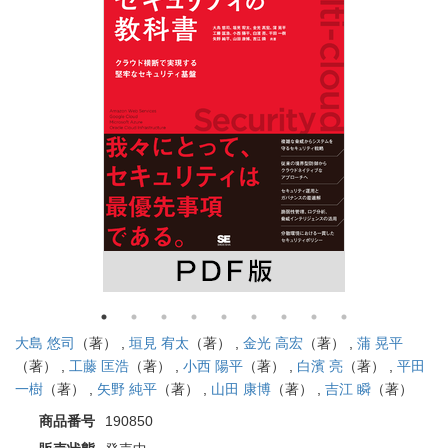
大島 悠司
（著） ,
垣見 宥太
（著） ,
金光 高宏
（著） ,
蒲 晃平
（著） ,
工藤 匡浩
（著） ,
小西 陽平
（著） ,
白濱 亮
（著） ,
平田
一樹
（著） ,
矢野 純平
（著） ,
山田 康博
（著） ,
吉江 瞬
（著）
商品番号
190850