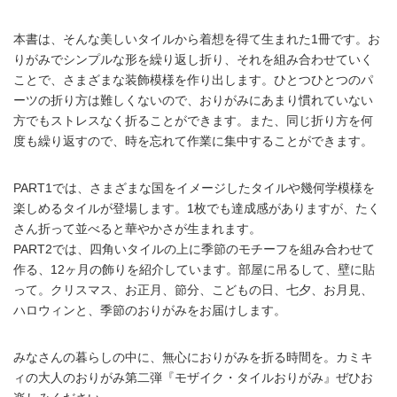
本書は、そんな美しいタイルから着想を得て生まれた1冊です。お
りがみでシンプルな形を繰り返し折り、それを組み合わせていく
ことで、さまざまな装飾模様を作り出します。ひとつひとつのパ
ーツの折り方は難しくないので、おりがみにあまり慣れていない
方でもストレスなく折ることができます。また、同じ折り方を何
度も繰り返すので、時を忘れて作業に集中することができます。
PART1では、さまざまな国をイメージしたタイルや幾何学模様を
楽しめるタイルが登場します。1枚でも達成感がありますが、たく
さん折って並べると華やかさが生まれます。
PART2では、四角いタイルの上に季節のモチーフを組み合わせて
作る、12ヶ月の飾りを紹介しています。部屋に吊るして、壁に貼
って。クリスマス、お正月、節分、こどもの日、七夕、お月見、
ハロウィンと、季節のおりがみをお届けします。
みなさんの暮らしの中に、無心におりがみを折る時間を。カミキ
ィの大人のおりがみ第二弾『モザイク・タイルおりがみ』ぜひお