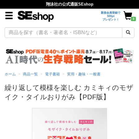
翔泳社の公式通販SEshop
新規会員登録で
500pt
0
プレゼント！
ホーム
商品一覧
電子書籍
実用・趣味・一般書
繰り返して模様を楽しむ カミキィのモザ
イク・タイルおりがみ【PDF版】