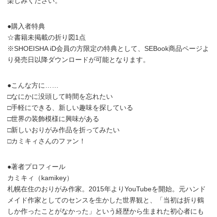
楽しみください。
●購入者特典
☆書籍未掲載の折り図1点
※SHOEISHA iD会員の方限定の特典として、SEBook商品ページよ
り発売日以降ダウンロードが可能となります。
●こんな方に……
□なにかに没頭して時間を忘れたい
□手軽にできる、新しい趣味を探している
□世界の装飾模様に興味がある
□新しいおりがみ作品を折ってみたい
□カミキィさんのファン！
●著者プロフィール
カミキィ（kamikey）
札幌在住のおりがみ作家。2015年よりYouTubeを開始。元ハンド
メイド作家としてのセンスを生かした世界観と、「当初は折り鶴
しか作ったことがなかった」という経歴から生まれた初心者にも