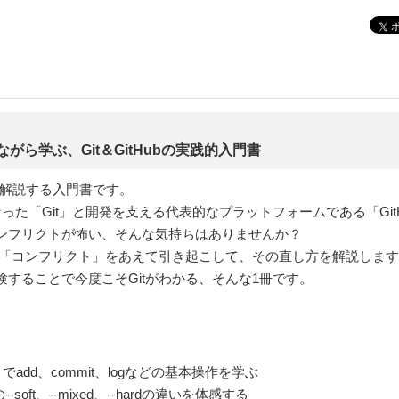
！
がら学ぶ、Git＆GitHubの実践的入門書
式で解説する入門書です。
た「Git」と開発を支える代表的なプラットフォームである「GitH
ンフリクトが怖い、そんな気持ちはありませんか？
」や「コンフリクト」をあえて引き起こして、その直し方を解説しま
することで今度こそGitがわかる、そんな1冊です。
dd、commit、logなどの基本操作を学ぶ
oft、--mixed、--hardの違いを体感する