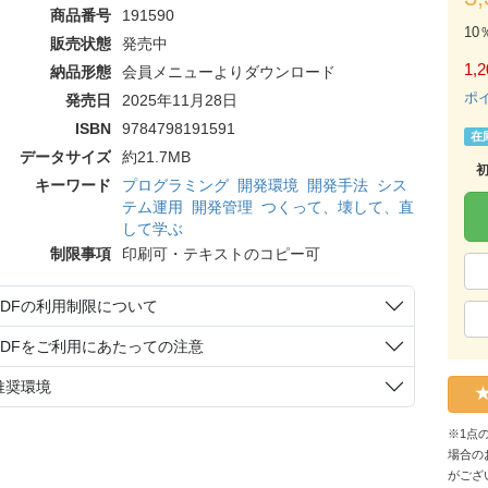
商品番号
191590
10
販売状態
発売中
1,2
納品形態
会員メニューよりダウンロード
ポ
発売日
2025年11月28日
ISBN
9784798191591
在
データサイズ
約21.7MB
キーワード
プログラミング
開発環境
開発手法
シス
テム運用
開発管理
つくって、壊して、直
して学ぶ
制限事項
印刷可・テキストのコピー可
PDFの利用制限について
PDFをご利用にあたっての注意
推奨環境
※1点
場合の
がござ