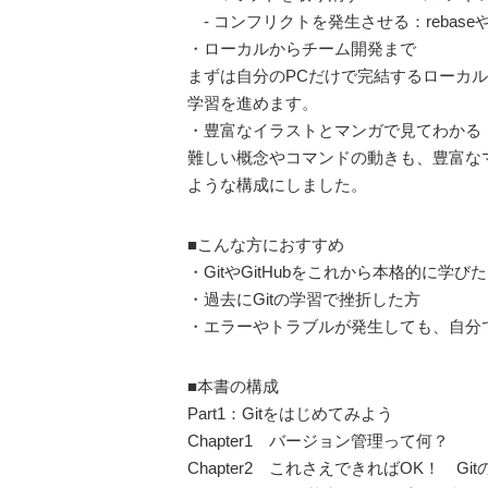
- コンフリクトを発生させる：rebas
・ローカルからチーム開発まで
まずは自分のPCだけで完結するローカル
学習を進めます。
・豊富なイラストとマンガで見てわかる
難しい概念やコマンドの動きも、豊富な
ような構成にしました。
■こんな方におすすめ
・GitやGitHubをこれから本格的に学び
・過去にGitの学習で挫折した方
・エラーやトラブルが発生しても、自分
■本書の構成
Part1：Gitをはじめてみよう
Chapter1 バージョン管理って何？
Chapter2 これさえできればOK！ G