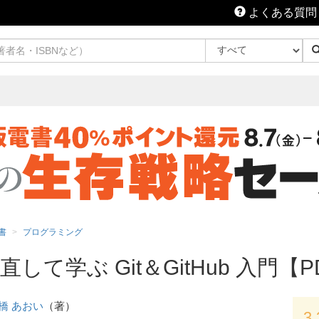
よくある質問
書
プログラミング
て学ぶ Git＆GitHub 入門【P
橋 あおい
（著）
3