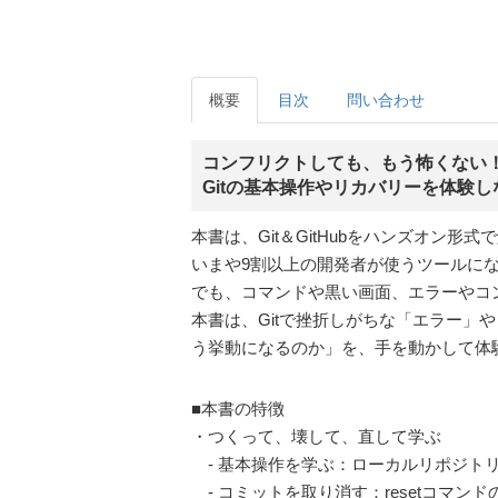
概要
目次
問い合わせ
コンフリクトしても、もう怖くない
Gitの基本操作やリカバリーを体験しな
本書は、Git＆GitHubをハンズオン形
いまや9割以上の開発者が使うツールになっ
でも、コマンドや黒い画面、エラーやコ
本書は、Gitで挫折しがちな「エラー
う挙動になるのか」を、手を動かして体験
■本書の特徴
・つくって、壊して、直して学ぶ
- 基本操作を学ぶ：ローカルリポジトリでa
- コミットを取り消す：resetコマンドの--s