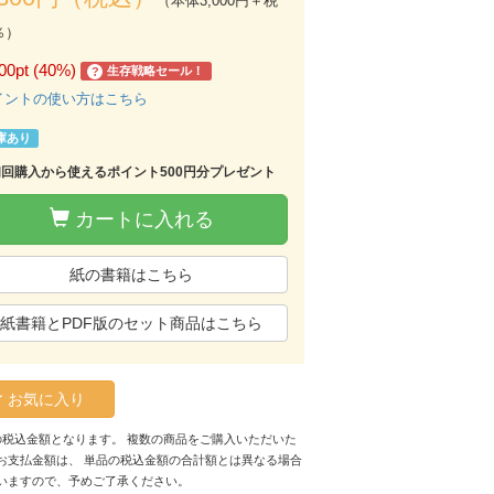
（本体3,000円＋税
％）
00pt (40%)
生存戦略セール！
?
イントの使い方はこちら
庫あり
初回購入から使えるポイント500円分プレゼント
カートに入れる
紙の書籍はこちら
紙書籍とPDF版のセット商品はこちら
お気に入り
の税込金額となります。 複数の商品をご購入いただいた
お支払金額は、 単品の税込金額の合計額とは異なる場合
いますので、予めご了承ください。