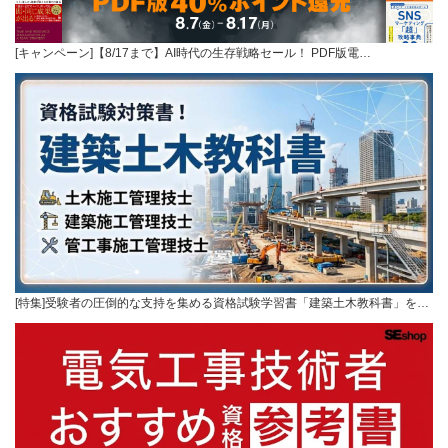
[キャンペーン]【8/17まで】AI時代の生存戦略セール！ PDF版電…
[特集]受験者の圧倒的な支持を集める資格試験学習書「建築土木教科書」を…