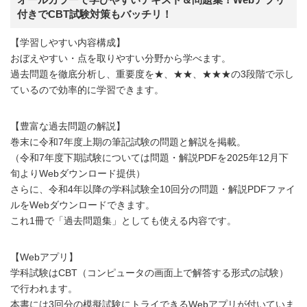
付きでCBT試験対策もバッチリ！
【学習しやすい内容構成】
おぼえやすい・点を取りやすい分野から学べます。
過去問題を徹底分析し、重要度を★、★★、★★★の3段階で示し
ているので効率的に学習できます。
【豊富な過去問題の解説】
巻末に令和7年度上期の筆記試験の問題と解説を掲載。
（令和7年度下期試験については問題・解説PDFを2025年12月下
旬よりWebダウンロード提供）
さらに、令和4年以降の学科試験全10回分の問題・解説PDFファイ
ルをWebダウンロードできます。
これ1冊で「過去問題集」としても使える内容です。
【Webアプリ】
学科試験はCBT（コンピュータの画面上で解答する形式の試験）
で行われます。
本書には3回分の模擬試験にトライできるWebアプリが付いていま