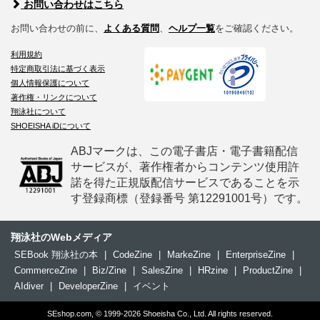
お問い合わせはこちら
お問い合わせの前に、
よくある質問
、
ヘルプ一覧
をご確認ください。
利用規約
特定商取引法に基づく表示
個人情報保護について
著作権・リンクについて
翔泳社について
SHOEISHA iDについて
ABJマークは、この電子書店・電子書籍配信
サービスが、著作権者からコンテンツ使用許
諾を得た正規版配信サービスであることを示
す登録商標（登録番号 第12291001号）です。
翔泳社のWebメディア
SEBook 翔泳社の本
|
CodeZine
|
MarkeZine
|
EnterpriseZine
|
CommerceZine
|
Biz/Zine
|
SalesZine
|
HRzine
|
ProductZine
|
AIdiver
|
DeveloperZine
|
イベント
SEshop.com, © 1999-2026 Shoeisha Co., Ltd. All rights reserved.