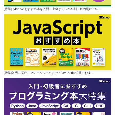
[特集]Pythonのおすすめ本を入門～上級までレベル別・目的別にご紹…
[特集]入門～実践、フレームワークまで！JavaScript学習におす…