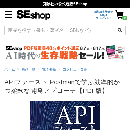
翔泳社の公式通販SEshop
新規会員登録で
500pt
0
プレゼント！
ホーム
商品一覧
電子書籍
コンピュータ書
APIファースト Postmanで学ぶ効率的か
つ柔軟な開発アプローチ【PDF版】