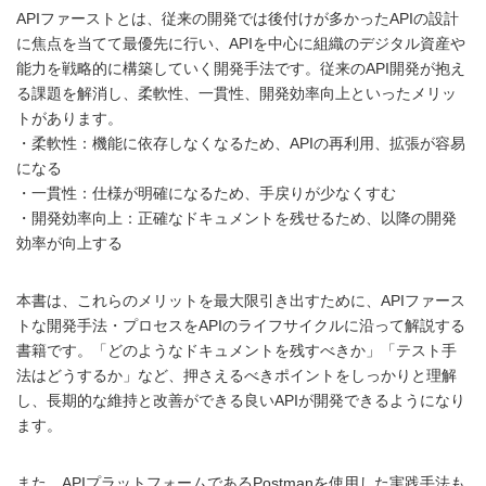
APIファーストとは、従来の開発では後付けが多かったAPIの設計
に焦点を当てて最優先に行い、APIを中心に組織のデジタル資産や
能力を戦略的に構築していく開発手法です。従来のAPI開発が抱え
る課題を解消し、柔軟性、一貫性、開発効率向上といったメリッ
トがあります。
・柔軟性：機能に依存しなくなるため、APIの再利用、拡張が容易
になる
・一貫性：仕様が明確になるため、手戻りが少なくすむ
・開発効率向上：正確なドキュメントを残せるため、以降の開発
効率が向上する
本書は、これらのメリットを最大限引き出すために、APIファース
トな開発手法・プロセスをAPIのライフサイクルに沿って解説する
書籍です。「どのようなドキュメントを残すべきか」「テスト手
法はどうするか」など、押さえるべきポイントをしっかりと理解
し、長期的な維持と改善ができる良いAPIが開発できるようになり
ます。
また、APIプラットフォームであるPostmanを使用した実践手法も