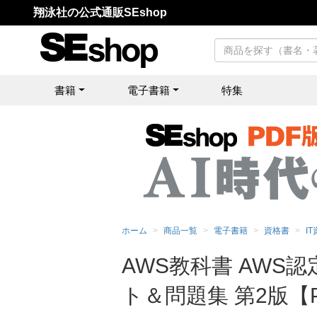
翔泳社の公式通販SEshop
書籍
電子書籍
特集
ホーム
商品一覧
電子書籍
資格書
I
AWS教科書 AW
ト＆問題集 第2版【