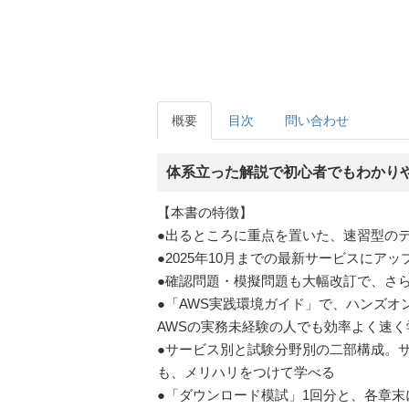
概要
目次
問い合わせ
体系立った解説で初心者でもわかりや
【本書の特徴】
●出るところに重点を置いた、速習型の
●2025年10月までの最新サービスにア
●確認問題・模擬問題も大幅改訂で、さ
●「AWS実践環境ガイド」で、ハンズ
AWSの実務未経験の人でも効率よく速く
●サービス別と試験分野別の二部構成。
も、メリハリをつけて学べる
●「ダウンロード模試」1回分と、各章