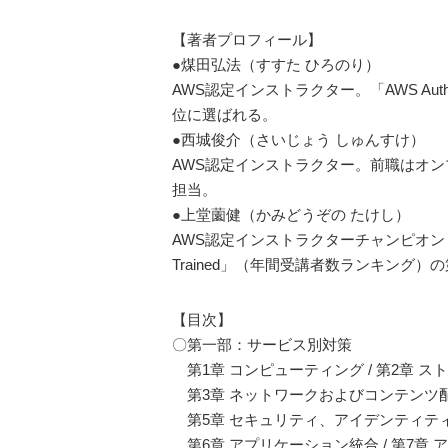
【著者プロフィール】
●煤田弘法（すすた ひろのり）
AWS認定インストラクター。「AWS Authoriz
位に選ばれる。
●西城俊介（さいじょう しゅんすけ）
AWS認定インストラクター。前職はオンプレミ
担当。
●上堂薗健（かみどうぞの たけし）
AWS認定インストラクターチャンピオン（2019）。「AWS 
Trained」（年間受講者数ランキング）
【目次】
〇第一部：サービス別対策
第1章 コンピューティング / 第2章 ス
第3章 ネットワークおよびコンテンツ配信
第5章 セキュリティ、アイデンティテ
第6章 アプリケーション統合 / 第7章 