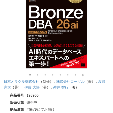
日本オラクル株式会社
（監修） ,
株式会社コーソル
（著） ,
渡部
亮太
（著） ,
伊藤 大悟
（著） ,
舛井 智行
（著）
商品番号
195900
販売状態
発売中
納品形態
宅配便にてお届け