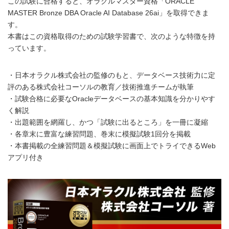
この試験に合格すると、オラクルマスター資格「ORACLE
MASTER Bronze DBA Oracle AI Database 26ai」を取得できま
す。
本書はこの資格取得のための試験学習書で、次のような特徴を持
っています。
・日本オラクル株式会社の監修のもと、データベース技術力に定
評のある株式会社コーソルの教育／技術推進チームが執筆
・試験合格に必要なOracleデータベースの基本知識を分かりやす
く解説
・出題範囲を網羅し、かつ「試験に出るところ」を一冊に凝縮
・各章末に豊富な練習問題、巻末に模擬試験1回分を掲載
・本書掲載の全練習問題＆模擬試験に画面上でトライできるWeb
アプリ付き