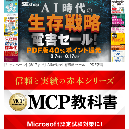
[キャンペーン]【8/17まで】AI時代の生存戦略セール！ PDF版電…