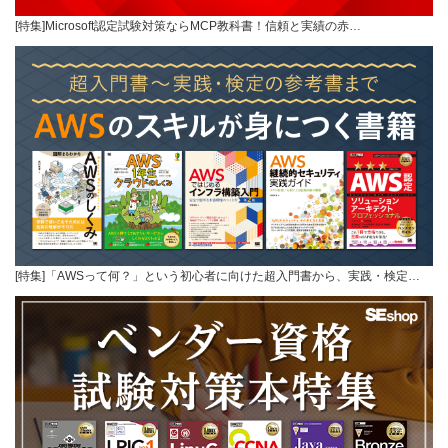
[特集]Microsoft認定試験対策ならMCP教科書！信頼と実績の赤…
[特集]「AWSって何？」という初心者に向けた超入門書から、実践・検定…