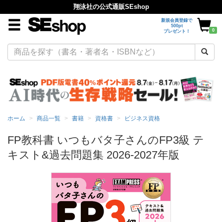
翔泳社の公式通販SEshop
新規会員登録で
500pt
0
プレゼント！
ホーム
商品一覧
書籍
資格書
ビジネス資格
FP教科書 いつもバタ子さんのFP3級 テ
キスト&過去問題集 2026-2027年版