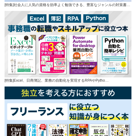
[特集]社会人に人気の資格を効率よく勉強できる、豊富なジャンルの対策書…
[特集]Excel、日商簿記、業務の自動化を実現するRPAやPytho…