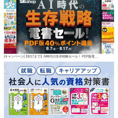
[キャンペーン]【8/17まで】AI時代の生存戦略セール！ PDF版電…