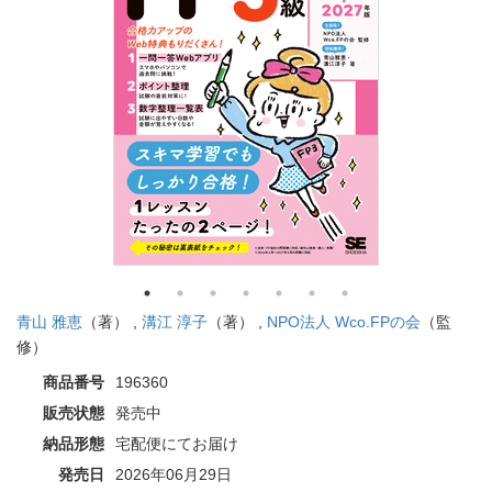
青山 雅恵
（著） ,
溝江 淳子
（著） ,
NPO法人 Wco.FPの会
（監
修）
商品番号
196360
販売状態
発売中
納品形態
宅配便にてお届け
発売日
2026年06月29日