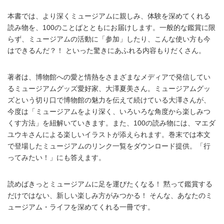
本書では、より深くミュージアムに親しみ、体験を深めてくれる
読み物を、100のことばとともにお届けします。一般的な鑑賞に限
らず、ミュージアムの活動に「参加」したり、こんな使い方も今
はできるんだ？！ といった驚きにあふれる内容もりだくさん。
著者は、博物館への愛と情熱をさまざまなメディアで発信してい
るミュージアムグッズ愛好家、大澤夏美さん。ミュージアムグッ
ズという切り口で博物館の魅力を伝えて続けている大澤さんが、
今度は「ミュージアムをより深く、いろいろな角度から楽しみつ
くす方法」を紐解いていきます。また、100の読み物には、マエダ
ユウキさんによる楽しいイラストが添えられます。巻末では本文
で登場したミュージアムのリンク一覧をダウンロード提供。「行
ってみたい！」にも答えます。
読めばきっとミュージアムに足を運びたくなる！ 黙って鑑賞する
だけではない、新しい楽しみ方がみつかる！ そんな、あなたのミ
ュージアム・ライフを深めてくれる一冊です。