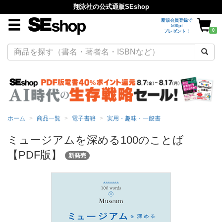
翔泳社の公式通販SEshop
新規会員登録で
500pt
0
プレゼント！
ホーム
商品一覧
電子書籍
実用・趣味・一般書
ミュージアムを深める100のことば
【PDF版】
新発売