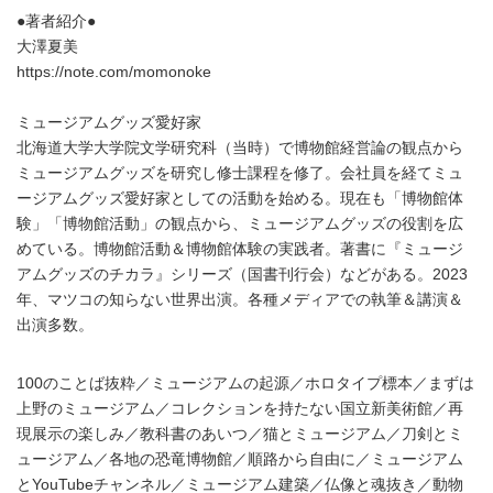
●著者紹介●
大澤夏美
https://note.com/momonoke
ミュージアムグッズ愛好家
北海道大学大学院文学研究科（当時）で博物館経営論の観点から
ミュージアムグッズを研究し修士課程を修了。会社員を経てミュ
ージアムグッズ愛好家としての活動を始める。現在も「博物館体
験」「博物館活動」の観点から、ミュージアムグッズの役割を広
めている。博物館活動＆博物館体験の実践者。著書に『ミュージ
アムグッズのチカラ』シリーズ（国書刊行会）などがある。2023
年、マツコの知らない世界出演。各種メディアでの執筆＆講演＆
出演多数。
100のことば抜粋／ミュージアムの起源／ホロタイプ標本／まずは
上野のミュージアム／コレクションを持たない国立新美術館／再
現展示の楽しみ／教科書のあいつ／猫とミュージアム／刀剣とミ
ュージアム／各地の恐竜博物館／順路から自由に／ミュージアム
とYouTubeチャンネル／ミュージアム建築／仏像と魂抜き／動物