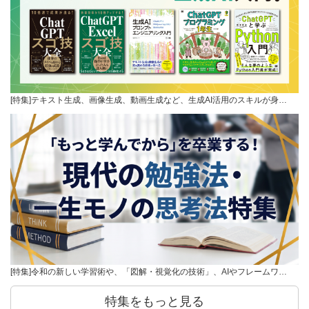
[特集]テキスト生成、画像生成、動画生成など、生成AI活用のスキルが身…
[特集]令和の新しい学習術や、「図解・視覚化の技術」、AIやフレームワ…
特集をもっと見る