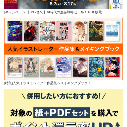
[キャンペーン]【8/17まで】AI時代の生存戦略セール！ PDF版電…
[特集]人気イラストレーター作品集＆メイキングブック！