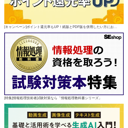
[キャンペーン]ポイント還元率もUP！紙版とPDF版を併用したい方にお…
[特集]情報処理技術者試験対策なら「情報処理教科書シリーズ」