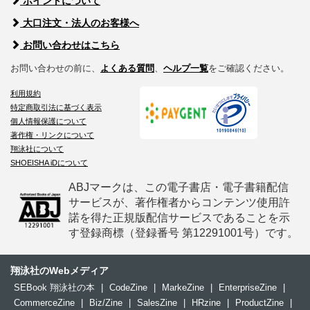
ポイントについて
大口注文・法人のお客様へ
お問い合わせはこちら
お問い合わせの前に、
よくある質問
、
ヘルプ一覧
をご確認ください。
利用規約
特定商取引法に基づく表示
個人情報保護について
著作権・リンクについて
翔泳社について
SHOEISHA iDについて
ABJマークは、この電子書店・電子書籍配信
サービスが、著作権者からコンテンツ使用許
諾を得た正規版配信サービスであることを示
す登録商標（登録番号 第12291001号）です。
翔泳社のWebメディア
SEBook 翔泳社の本
|
CodeZine
|
MarkeZine
|
EnterpriseZine
|
CommerceZine
|
Biz/Zine
|
SalesZine
|
HRzine
|
ProductZine
|