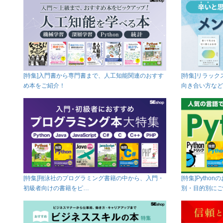
[特集]入門書から専門書まで、人工知能関連のおすす
[特集]リラッ
め本をご紹介！
向き合い方など
[特集]翔泳社のプログラミング書籍の中から、入門・
[特集]Pyth
初級者向けの書籍をピ…
別・目的別にご