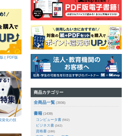
版とPDF版
商品カテゴリー
全商品一覧
(3936)
書籍
(1439)
コンピュータ書
視覚化の技
(562)
ビジネス書
(342)
資格書
(186)