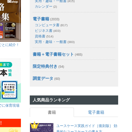
実用・趣味・一般書
(415)
カレンダー
(2)
電子書籍
(2033)
コンピュータ書
(817)
ビジネス書
(403)
資格書
(514)
実用・趣味・一般書
(383)
ごとに紹介！
書籍＋電子書籍セット
(465)
限定特典付き
(54)
調査データ
(60)
人気商品ランキング
でに保育現場
書籍
電子書籍
ユースケース実践ガイド［復刻版］ 効
果的なユースケースの書き方