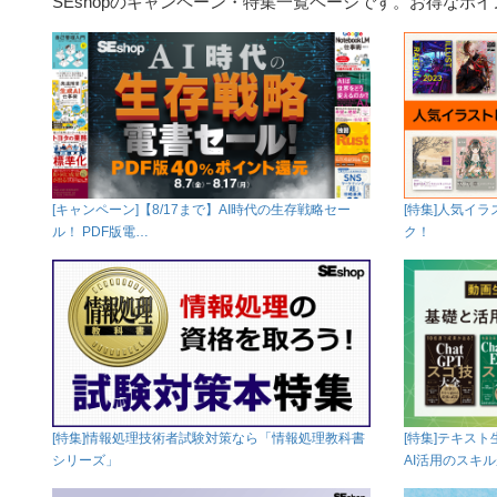
SEshopのキャンペーン・特集一覧ページです。お得なポ
[キャンペーン]【8/17まで】AI時代の生存戦略セー
[特集]人気イ
ル！ PDF版電…
ク！
[特集]情報処理技術者試験対策なら「情報処理教科書
[特集]テキス
シリーズ」
AI活用のスキ