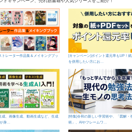
イントキャンペーン、売れ筋書籍や人気シリーズをご紹介！
ラストレーター作品集＆メイキングブッ
[キャンペーン]ポイント還元率もUP！紙
を併用したい方にお…
ト生成、画像生成、動画生成など、生成
[特集]令和の新しい学習術や、「図解・
ルが身…
術」、AIやフレームワ…