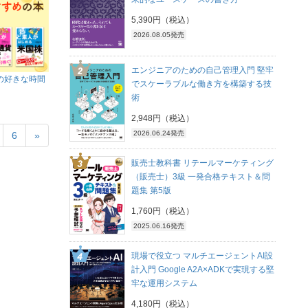
5,390円（税込）
2026.08.05発売
エンジニアのための自己管理入門 堅牢
の好きな時間
でスケーラブルな働き方を構築する技
術
2,948円（税込）
2026.06.24発売
6
»
販売士教科書 リテールマーケティング
（販売士）3級 一発合格テキスト＆問
題集 第5版
1,760円（税込）
2025.06.16発売
現場で役立つ マルチエージェントAI設
計入門 Google A2A×ADKで実現する堅
牢な運用システム
4,180円（税込）