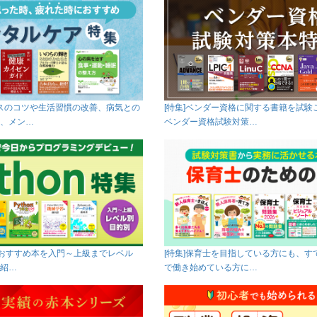
クスのコツや生活習慣の改善、病気との
[特集]ベンダー資格に関する書籍を試験
、メン…
ベンダー資格試験対策…
onのおすすめ本を入門～上級までレベル
[特集]保育士を目指している方にも、す
紹…
で働き始めている方に…