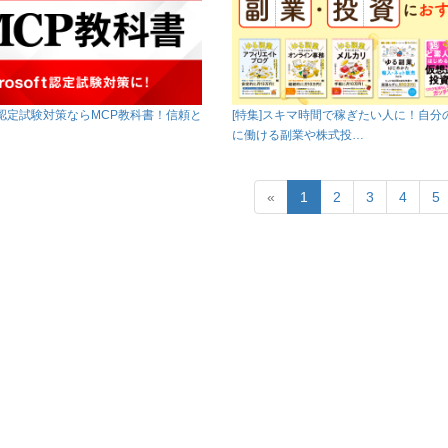
soft認定試験対策ならMCP教科書！信頼と
[特集]スキマ時間で稼ぎたい人に！自分
に働ける副業や株式投…
«
1
2
3
4
5