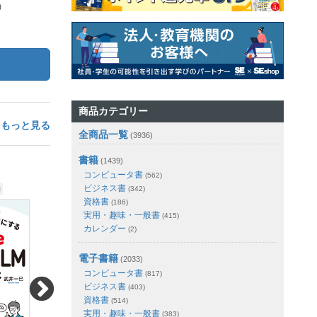
）
2,200円（税込）
2,750円（税込）
200pt (10%)
250pt (10%)
商品カテゴリー
もっと見る
全商品一覧
(3936)
書籍
(1439)
コンピュータ書
(562)
ビジネス書
売
2026.07.21発売
(342)
2026.02.24発売
資格書
(186)
実用・趣味・一般書
(415)
カレンダー
(2)
電子書籍
(2033)
コンピュータ書
(817)
ビジネス書
(403)
資格書
(514)
実用・趣味・一般書
(383)