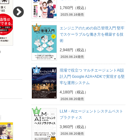
1,760円（税込）
2025.06.16発売
エンジニアのための自己管理入門 堅牢
でスケーラブルな働き方を構築する技
術
2,948円（税込）
）
4,180円（税込）
1,540円（税込）
2026.06.24発売
380pt (10%)
140pt (10%)
現場で役立つ マルチエージェントAI設
計入門 Google A2A×ADKで実現する堅
牢な運用システム
4,180円（税込）
2026.08.20発売
LLM・AIエージェントシステムベスト
プラクティス
売
2026.08.05発売
2026.07.13発売
3,960円（税込）
2026.08.20発売