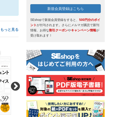
新規会員登録はこちら
SEshopで新規会員登録をすると、
500円分のポイ
ント
が付与されます。さらにメルマガ購読で新刊
もっと見る
情報、お得な
割引クーポン
や
キャンペーン情報
が
受け取れます！
売
2026.08.05発売
2026.07.27発売