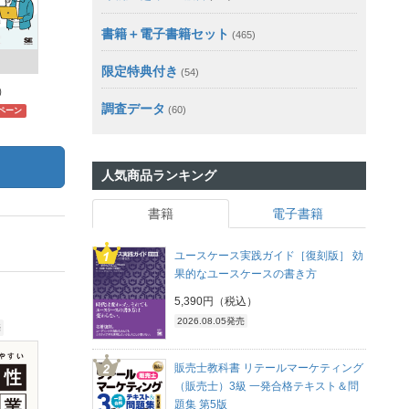
書籍＋電子書籍セット
(465)
限定特典付き
(54)
）
3,168円（税込）
4,972円（税込）
調査データ
288pt (10%)
1,808pt (40%)
680
(60)
ペーン
キャンペーン
人気商品ランキング
書籍
電子書籍
ユースケース実践ガイド［復刻版］ 効
果的なユースケースの書き方
5,390円（税込）
2026.08.05発売
売
2026.08.20発売
2026.08.28発売
販売士教科書 リテールマーケティング
（販売士）3級 一発合格テキスト＆問
題集 第5版