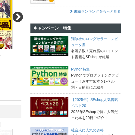
書籍ランキングをもっと見る
キャンペーン・特集
翔泳社のロングセラーコンピ
ュータ書
名著多数！売れ筋のハイエン
）
2,200円（税込）
2,420円（税込）
ド書籍をSEshopが厳選
200pt (10%)
220pt (10%)
Python特集
Pythonでプログラミングデビ
ュー！おすすめ本をレベル
別・目的別にご紹介
【2025年】SEshop人気書籍
ベスト20
2025年SEshopで特に人気だ
った本を20冊ご紹介！
売
2026.08.20発売
2026.08.05発売
社会人に人気の資格