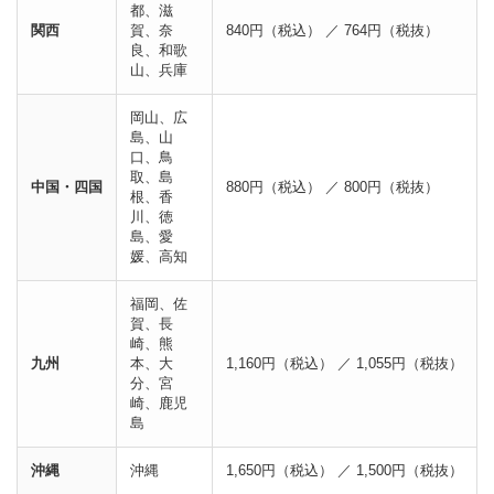
都、滋
関西
賀、奈
840円（税込） ／ 764円（税抜）
良、和歌
山、兵庫
岡山、広
島、山
口、鳥
取、島
中国・四国
880円（税込） ／ 800円（税抜）
根、香
川、徳
島、愛
媛、高知
福岡、佐
賀、長
崎、熊
九州
本、大
1,160円（税込） ／ 1,055円（税抜）
分、宮
崎、鹿児
島
沖縄
沖縄
1,650円（税込） ／ 1,500円（税抜）