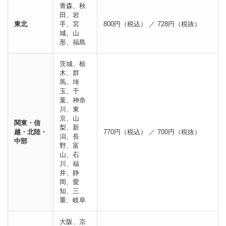
青森、秋
田、岩
東北
手、宮
800円（税込） ／ 728円（税抜）
城、山
形、福島
茨城、栃
木、群
馬、埼
玉、千
葉、神奈
川、東
京、山
関東・信
梨、新
越・北陸・
770円（税込） ／ 700円（税抜）
潟、長
中部
野、富
山、石
川、福
井、静
岡、愛
知、三
重、岐阜
大阪、京