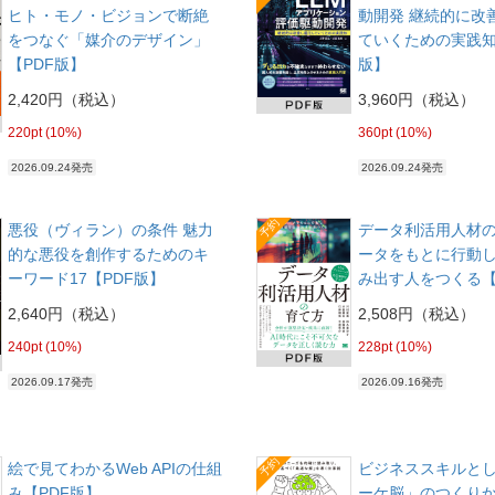
ヒト・モノ・ビジョンで断絶
動開発 継続的に改
をつなぐ「媒介のデザイン」
ていくための実践知
【PDF版】
版】
2,420円（税込）
3,960円（税込）
220pt (10%)
360pt (10%)
2026.09.24発売
2026.09.24発売
予約
悪役（ヴィラン）の条件 魅力
データ利活用人材の
的な悪役を創作するためのキ
ータをもとに行動
ーワード17【PDF版】
み出す人をつくる【
2,640円（税込）
2,508円（税込）
240pt (10%)
228pt (10%)
2026.09.17発売
2026.09.16発売
予約
絵で見てわかるWeb APIの仕組
ビジネススキルと
み【PDF版】
ーケ脳」のつくりか