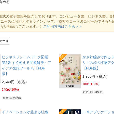
含める
DF形式の電子書籍を販売しております。コンピュータ書、ビジネス書、資
ニーズにお応えするラインナップ。 検索やコードのコピーができるた
きない商品もございます。）
ご利用方法はこちら＞＞
データ
予約
ビジネスフレームワーク図鑑
かぎ針編みで作る 
第2版 すぐ使える問題解決・ア
リィの和の植物ア
イデア発想ツール75【PDF
【PDF版】
版】
1,980円（税込）
2,640円（税込）
180pt (10%)
240pt (10%)
2026.09.28発売
2026.10.06発売
予約
イノベーションが起きる組織
LLMアプリケーシ