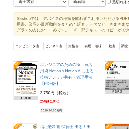
品切れも
SEshopでは、デバイスの種類を問わずご利用いただけるP
用書、業界の最新動向をまとめた調査データなど、さまざまな
グラマの方におすすめです。（※一部テキストのコピーがで
コンピュータ書
ビジネス書
資格書
実用・趣味・一般書
調査
予約
予約
エンジニアのためのNotion活
用術 Notion＆Notion AIによる
技術ナレッジ共有・管理手法
【PDF版】
2,750円（税込）
250pt (10%)
2026.10.06発売
予約
予約
福祉教科書 保育士 出る！出