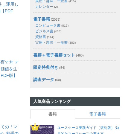
実用・趣味・一般書
(415)
善し運用し
カレンダー
(2)
【PDF
電子書籍
(2033)
コンピュータ書
(817)
ビジネス書
(403)
資格書
(514)
実用・趣味・一般書
(383)
書籍＋電子書籍セット
(465)
育て方 デ
限定特典付き
(54)
し価値を生
PDF版】
調査データ
(60)
人気商品ランキング
書籍
電子書籍
しての「マ
ユースケース実践ガイド［復刻版］ 効
た 相手の
果的なユースケースの書き方