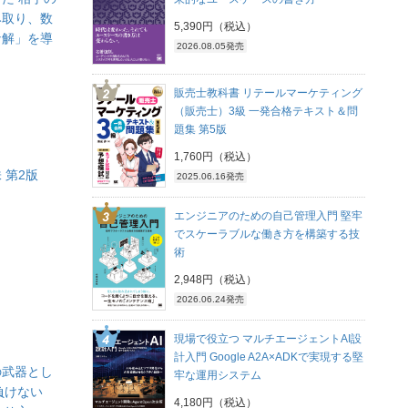
み取り、数
5,390円（税込）
な解」を導
2026.08.05発売
】
販売士教科書 リテールマーケティング
（販売士）3級 一発合格テキスト＆問
題集 第5版
1,760円（税込）
 第2版
2025.06.16発売
エンジニアのための自己管理入門 堅牢
でスケーラブルな働き方を構築する技
術
2,948円（税込）
2026.06.24発売
現場で役立つ マルチエージェントAI設
計入門 Google A2A×ADKで実現する堅
の武器とし
牢な運用システム
負けない
4,180円（税込）