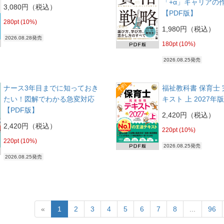
「+α」キャリアの
3,080円（税込）
【PDF版】
280pt (10%)
1,980円（税込）
2026.08.28発売
180pt (10%)
2026.08.25発売
予約
ナース3年目までに知っておき
福祉教科書 保育士
たい！図解でわかる急変対応
キスト 上 2027年
【PDF版】
2,420円（税込）
2,420円（税込）
220pt (10%)
220pt (10%)
2026.08.25発売
2026.08.25発売
«
1
2
3
4
5
6
7
8
...
96