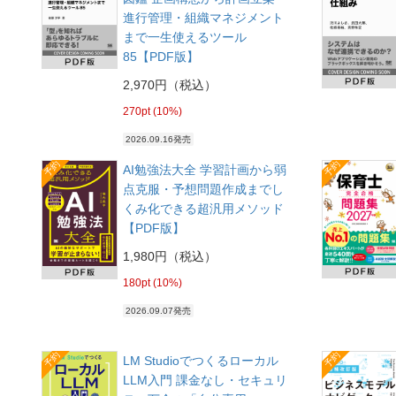
進行管理・組織マネジメント
まで一生使えるツール
85【PDF版】
2,970円（税込）
270pt (10%)
2026.09.16発売
予約
予約
AI勉強法大全 学習計画から弱
点克服・予想問題作成までし
くみ化できる超汎用メソッド
【PDF版】
1,980円（税込）
180pt (10%)
2026.09.07発売
予約
予約
LM Studioでつくるローカル
LLM入門 課金なし・セキュリ