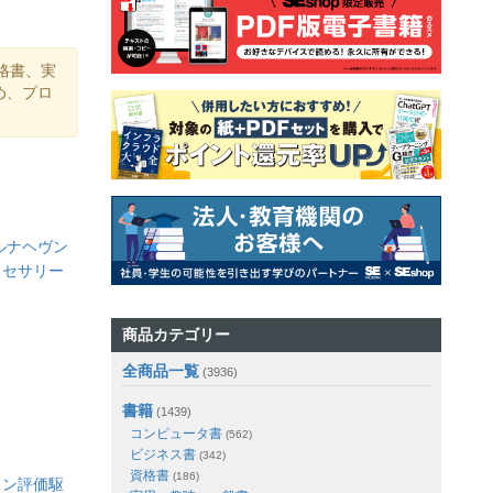
格書、実
め、プロ
ルナヘヴン
クセサリー
商品カテゴリー
全商品一覧
(3936)
書籍
(1439)
コンピュータ書
(562)
ビジネス書
(342)
資格書
(186)
ョン評価駆