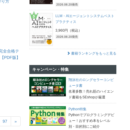
作り方
2026.08.20発売
LLM・AIエージェントシステムベスト
プラクティス
3,960円（税込）
2026.08.20発売
 完全合格テ
書籍ランキングをもっと見る
版【PDF版】
キャンペーン・特集
翔泳社のロングセラーコンピ
ュータ書
名著多数！売れ筋のハイエン
ド書籍をSEshopが厳選
Python特集
Pythonでプログラミングデビ
ュー！おすすめ本をレベル
97
»
別・目的別にご紹介