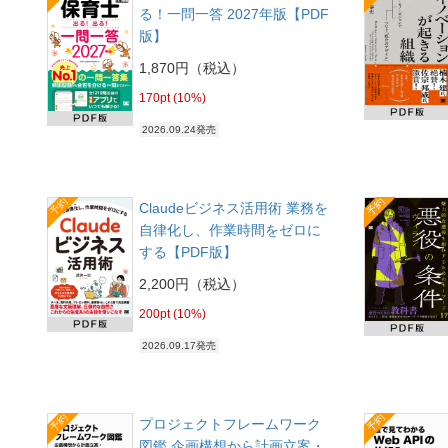
る！一問一答 2027年版【PDF
版】
1,870円（税込）
170pt (10%)
2026.09.24発売
予約
予約
Claudeビジネス活用術 業務を
自律化し、作業時間をゼロに
する【PDF版】
2,200円（税込）
200pt (10%)
2026.09.17発売
予約
予約
プロジェクトフレームワーク
図鑑 企画構想から計画立案・