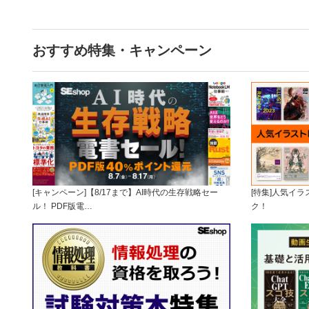
おすすめ特集・キャンペーン
[キャンペーン]【8/17まで】AI時代の生存戦略セー
[特集]人気イ
ル！ PDF版電…
ク！