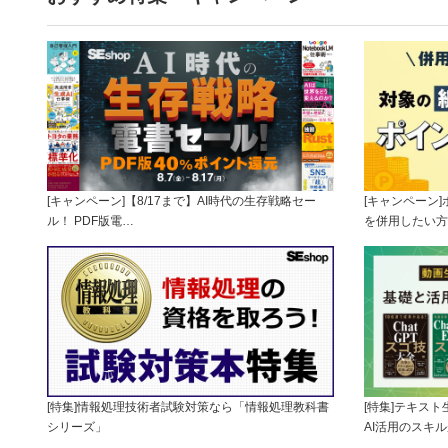
[キャンペーン]【8/17まで】AI時代の生存戦略セー
[キャンペーン
ル！ PDF版電…
を併用したい方
[特集]情報処理技術者試験対策なら「情報処理教科書
[特集]テキス
シリーズ」
AI活用のスキ