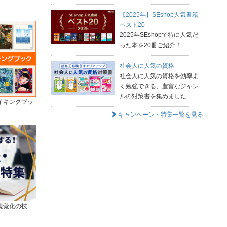
【2025年】SEshop人気書籍
ベスト20
2025年SEshopで特に人気だ
った本を20冊ご紹介！
社会人に人気の資格
社会人に人気の資格を効率よ
く勉強できる、豊富なジャン
ルの対策書を集めました
イキングブッ
キャンペーン・特集一覧を見る
視覚化の技