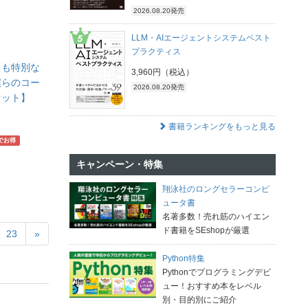
2026.08.20発売
LLM・AIエージェントシステムベスト
プラクティス
の日も特別な
3,960円（税込）
僕らのコー
2026.08.20発売
セット】
書籍ランキングをもっと見る
でお得
キャンペーン・特集
翔泳社のロングセラーコンピ
ュータ書
名著多数！売れ筋のハイエン
ド書籍をSEshopが厳選
23
»
Python特集
Pythonでプログラミングデビ
ュー！おすすめ本をレベル
別・目的別にご紹介