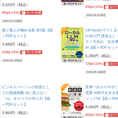
3,520円（税込）
540pt (15%)
?
セット
480pt (15%)
?
セットでお得
2026.09.07発売
2026.09.14発売
予約
超ど素人が極める株 第2版【紙
LM Studioでつ
＋PDFセット】
LLM入門 課金な
ティ万全の「自分
3,080円（税込）
AI【紙＋PDFセッ
420pt (15%)
?
セットでお得
5,280円（税込）
2026.08.28発売
720pt (15%)
?
セット
2026.08.28発売
予約
ビジネスパーソンの武器とし
世界一わかりやす
ての資格戦略 AIに負けない
授業 AI時代を生き
「+α」キャリアの作り方【紙
ソッド50【紙＋PD
＋PDFセット】
4,400円（税込）
3,960円（税込）
600pt (15%)
?
セット