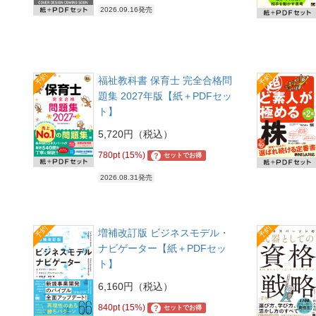
2026.09.16発売
予約
予約
福祉教科書 保育士 完全合格問
題集 2027年版【紙＋PDFセッ
ト】
5,720円（税込）
780pt (15%)
?
セットでお得
2026.08.31発売
予約
予約
増補改訂版 ビジネスモデル・
ナビゲーター【紙＋PDFセッ
ト】
6,160円（税込）
840pt (15%)
?
セットでお得