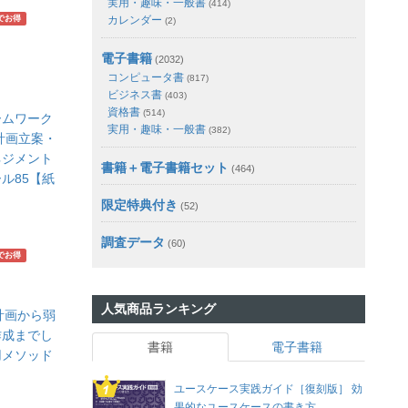
実用・趣味・一般書
(414)
カレンダー
でお得
(2)
電子書籍
(2032)
コンピュータ書
(817)
ビジネス書
(403)
資格書
(514)
ームワーク
実用・趣味・一般書
(382)
計画立案・
ネジメント
書籍＋電子書籍セット
(464)
ル85【紙
限定特典付き
(52)
調査データ
(60)
でお得
人気商品ランキング
計画から弱
作成までし
書籍
電子書籍
用メソッド
】
ユースケース実践ガイド［復刻版］ 効
果的なユースケースの書き方