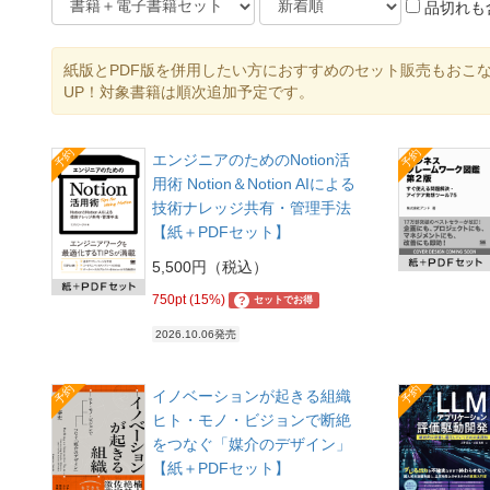
品切れも
紙版とPDF版を併用したい方におすすめのセット販売もおこ
UP！対象書籍は順次追加予定です。
予約
予約
エンジニアのためのNotion活
用術 Notion＆Notion AIによる
技術ナレッジ共有・管理手法
【紙＋PDFセット】
5,500円（税込）
750pt (15%)
?
セットでお得
2026.10.06発売
予約
予約
イノベーションが起きる組織
ヒト・モノ・ビジョンで断絶
をつなぐ「媒介のデザイン」
【紙＋PDFセット】