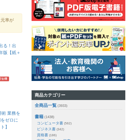
還元率が
 出る！出
7年版【紙＋
でお得
商品カテゴリー
全商品一覧
(3933)
用術 業務を
書籍
(1438)
間をゼロに
コンピュータ書
(562)
ット】
ビジネス書
(342)
資格書
(186)