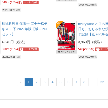
540pt (15%)
?
セットでお得
2026.08.25発売
2026.08.25発売
予約
福祉教科書 保育士 完全合格テ
everywear オフ
キスト 下 2027年版【紙＋PDF
日も、おしゃれな
セット】
デ記録【紙＋PDF
4,840円（税込）
3,960円（税込）
660pt (15%)
540pt (15%)
?
?
セットでお得
セット
2026.08.25発売
2026.08.20発売
«
1
2
3
4
5
6
7
8
...
22