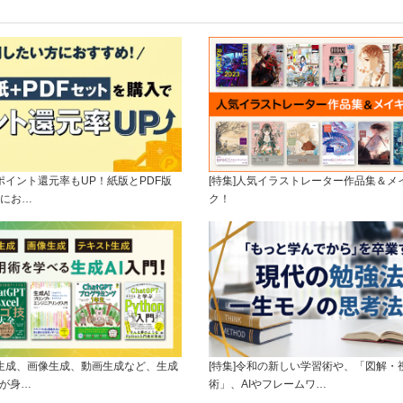
]ポイント還元率もUP！紙版とPDF版
[特集]人気イラストレーター作品集＆メ
にお…
ク！
ト生成、画像生成、動画生成など、生成
[特集]令和の新しい学習術や、「図解・
ルが身…
術」、AIやフレームワ…