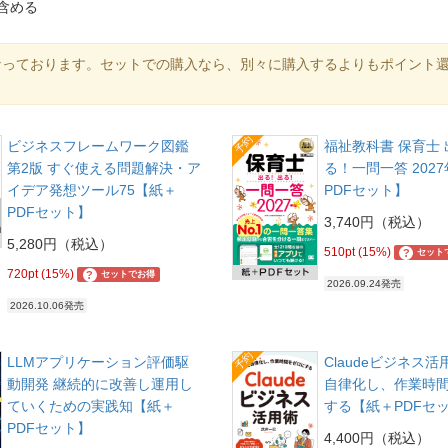
含める
なっております。セットでの購入なら、別々に購入するよりもポイント
予約
ビジネスフレームワーク図鑑
福祉教科書 保育士
第2版 すぐ使える問題解決・ア
る！一問一答 202
イデア発想ツール75【紙＋
PDFセット】
PDFセット】
3,740円（税込）
5,280円（税込）
510pt (15%)
?
セット
720pt (15%)
?
セットでお得
2026.09.24発売
2026.10.06発売
予約
LLMアプリケーション評価駆
Claudeビジネス活
動開発 継続的に改善し運用し
自律化し、作業時
ていくための実践知【紙＋
する【紙＋PDFセ
PDFセット】
4,400円（税込）