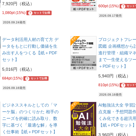
7,920円（税込）
600pt (15%)
?
セット
1,080pt (15%)
?
セットでお得
2026.09.17発売
2026.09.24発売
予約
データ利活用人材の育て方 デ
プロジェクトフレ
ータをもとに行動し価値を生
図鑑 企画構想から
み出す人をつくる【紙＋PDF
進行管理・組織マ
セット】
まで一生使えるツー
＋PDFセット】
5,016円（税込）
5,940円（税込）
684pt (15%)
?
セットでお得
810pt (15%)
?
セット
2026.09.16発売
2026.09.16発売
予約
ビジネススキルとしての「マ
AI勉強法大全 学習
ーケ脳」のつくりかた 相手の
点克服・予想問題
ニーズを的確に読み取り、数
くみ化できる超汎
字に基づく「最適な解」を導
【紙＋PDFセット
く仕事術【紙＋PDFセット】
3,960円（税込）