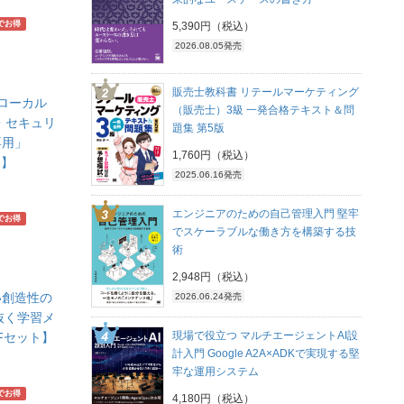
でお得
5,390円（税込）
2026.08.05発売
販売士教科書 リテールマーケティング
くるローカル
（販売士）3級 一発合格テキスト＆問
し・セキュリ
題集 第5版
専用」
1,760円（税込）
ト】
2025.06.16発売
エンジニアのための自己管理入門 堅牢
でお得
でスケーラブルな働き方を構築する技
術
2,948円（税込）
い創造性の
2026.06.24発売
抜く学習メ
現場で役立つ マルチエージェントAI設
Fセット】
計入門 Google A2A×ADKで実現する堅
牢な運用システム
でお得
4,180円（税込）