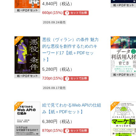
4,840円（税込）
660pt (15%)
?
セットでお得
2026.09.24発売
予約
予約
悪役（ヴィラン）の条件 魅力
的な悪役を創作するためのキ
ーワード17【紙＋PDFセッ
ト】
5,280円（税込）
720pt (15%)
?
セットでお得
2026.09.17発売
予約
予約
絵で見てわかるWeb APIの仕組
み【紙＋PDFセット】
6,380円（税込）
870pt (15%)
?
セットでお得