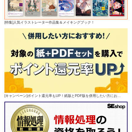
[特集]人気イラストレーター作品集＆メイキングブック！
[キャンペーン]ポイント還元率もUP！紙版とPDF版を併用したい方にお…