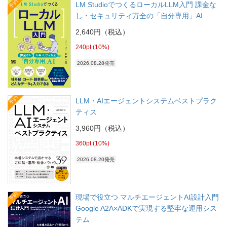
予約
LM StudioでつくるローカルLLM入門 課金な
し・セキュリティ万全の「自分専用」AI
2,640円（税込）
240pt (10%)
2026.08.28発売
予約
LLM・AIエージェントシステムベストプラク
ティス
3,960円（税込）
360pt (10%)
2026.08.20発売
予約
現場で役立つ マルチエージェントAI設計入門
Google A2A×ADKで実現する堅牢な運用シス
テム