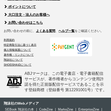
ポイントについて
大口注文・法人のお客様へ
お問い合わせはこちら
お問い合わせの前に、
よくある質問
、
ヘルプ一覧
をご確認ください。
利用規約
特定商取引法に基づく表示
個人情報保護について
著作権・リンクについて
翔泳社について
SHOEISHA iDについて
ABJマークは、この電子書店・電子書籍配信
サービスが、著作権者からコンテンツ使用許
諾を得た正規版配信サービスであることを示
す登録商標（登録番号 第12291001号）です。
翔泳社のWebメディア
SEBook 翔泳社の本
|
CodeZine
|
MarkeZine
|
EnterpriseZine
|