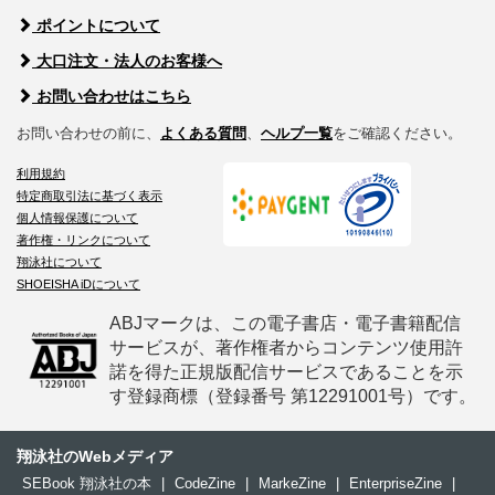
ポイントについて
大口注文・法人のお客様へ
お問い合わせはこちら
お問い合わせの前に、
よくある質問
、
ヘルプ一覧
をご確認ください。
利用規約
特定商取引法に基づく表示
個人情報保護について
著作権・リンクについて
翔泳社について
SHOEISHA iDについて
ABJマークは、この電子書店・電子書籍配信
サービスが、著作権者からコンテンツ使用許
諾を得た正規版配信サービスであることを示
す登録商標（登録番号 第12291001号）です。
翔泳社のWebメディア
SEBook 翔泳社の本
|
CodeZine
|
MarkeZine
|
EnterpriseZine
|