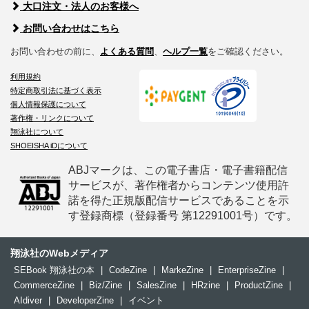
大口注文・法人のお客様へ
お問い合わせはこちら
お問い合わせの前に、
よくある質問
、
ヘルプ一覧
をご確認ください。
利用規約
特定商取引法に基づく表示
個人情報保護について
著作権・リンクについて
翔泳社について
SHOEISHA iDについて
ABJマークは、この電子書店・電子書籍配信
サービスが、著作権者からコンテンツ使用許
諾を得た正規版配信サービスであることを示
す登録商標（登録番号 第12291001号）です。
翔泳社のWebメディア
SEBook 翔泳社の本
|
CodeZine
|
MarkeZine
|
EnterpriseZine
|
CommerceZine
|
Biz/Zine
|
SalesZine
|
HRzine
|
ProductZine
|
AIdiver
|
DeveloperZine
|
イベント