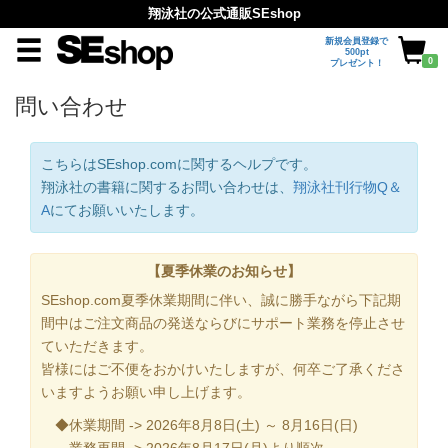
翔泳社の公式通販SEshop
新規会員登録で
500pt
0
プレゼント！
問い合わせ
こちらはSEshop.comに関するヘルプです。
翔泳社の書籍に関するお問い合わせは、
翔泳社刊行物Q＆
A
にてお願いいたします。
【夏季休業のお知らせ】
SEshop.com夏季休業期間に伴い、誠に勝手ながら下記期
間中はご注文商品の発送ならびにサポート業務を停止させ
ていただきます。
皆様にはご不便をおかけいたしますが、何卒ご了承くださ
いますようお願い申し上げます。
◆休業期間 -> 2026年8月8日(土) ～ 8月16日(日)
業務再開 -> 2026年8月17日(月)より順次