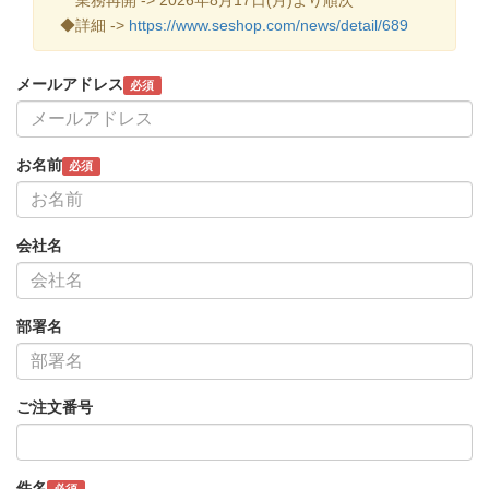
◆詳細 ->
https://www.seshop.com/news/detail/689
メールアドレス
必須
お名前
必須
会社名
部署名
ご注文番号
件名
必須