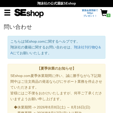
翔泳社の公式通販SEshop
新規会員登録で
500pt
0
プレゼント！
問い合わせ
こちらはSEshop.comに関するヘルプです。
翔泳社の書籍に関するお問い合わせは、
翔泳社刊行物Q＆
A
にてお願いいたします。
【夏季休業のお知らせ】
SEshop.com夏季休業期間に伴い、誠に勝手ながら下記期
間中はご注文商品の発送ならびにサポート業務を停止させ
ていただきます。
皆様にはご不便をおかけいたしますが、何卒ご了承くださ
いますようお願い申し上げます。
◆休業期間 -> 2026年8月8日(土) ～ 8月16日(日)
業務再開 -> 2026年8月17日(月)より順次