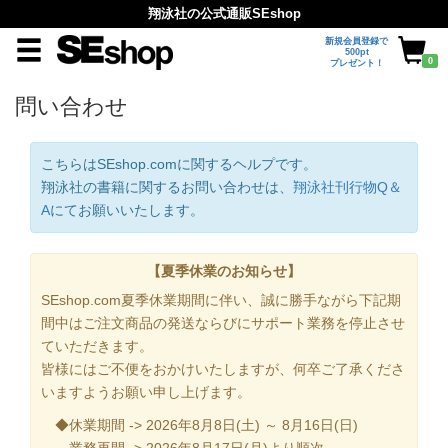
翔泳社の公式通販SEshop
新規会員登録で
500pt
0
プレゼント！
問い合わせ
こちらはSEshop.comに関するヘルプです。
翔泳社の書籍に関するお問い合わせは、
翔泳社刊行物Q＆
A
にてお願いいたします。
【夏季休業のお知らせ】
SEshop.com夏季休業期間に伴い、誠に勝手ながら下記期
間中はご注文商品の発送ならびにサポート業務を停止させ
ていただきます。
皆様にはご不便をおかけいたしますが、何卒ご了承くださ
いますようお願い申し上げます。
◆休業期間 -> 2026年8月8日(土) ～ 8月16日(日)
業務再開 -> 2026年8月17日(月)より順次