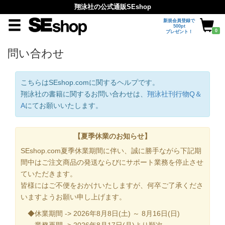
翔泳社の公式通販SEshop
新規会員登録で
500pt
0
プレゼント！
問い合わせ
こちらはSEshop.comに関するヘルプです。
翔泳社の書籍に関するお問い合わせは、
翔泳社刊行物Q＆
A
にてお願いいたします。
【夏季休業のお知らせ】
SEshop.com夏季休業期間に伴い、誠に勝手ながら下記期
間中はご注文商品の発送ならびにサポート業務を停止させ
ていただきます。
皆様にはご不便をおかけいたしますが、何卒ご了承くださ
いますようお願い申し上げます。
◆休業期間 -> 2026年8月8日(土) ～ 8月16日(日)
業務再開 -> 2026年8月17日(月)より順次