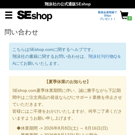
翔泳社の公式通販SEshop
新規会員登録で
500pt
0
プレゼント！
問い合わせ
こちらはSEshop.comに関するヘルプです。
翔泳社の書籍に関するお問い合わせは、
翔泳社刊行物Q＆
A
にてお願いいたします。
【夏季休業のお知らせ】
SEshop.com夏季休業期間に伴い、誠に勝手ながら下記期
間中はご注文商品の発送ならびにサポート業務を停止させ
ていただきます。
皆様にはご不便をおかけいたしますが、何卒ご了承くださ
いますようお願い申し上げます。
◆休業期間 -> 2026年8月8日(土) ～ 8月16日(日)
業務再開 -> 2026年8月17日(月)より順次