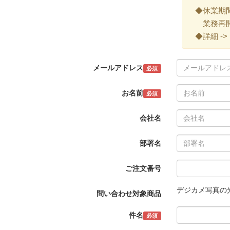
◆休業期間 ->
業務再開 -
◆詳細 ->
メールアドレス
必須
お名前
必須
会社名
部署名
ご注文番号
デジカメ写真の
問い合わせ対象商品
件名
必須