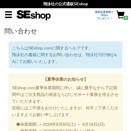
翔泳社の公式通販SEshop
新規会員登録で
500pt
0
プレゼント！
問い合わせ
こちらはSEshop.comに関するヘルプです。
翔泳社の書籍に関するお問い合わせは、
翔泳社刊行物Q＆
A
にてお願いいたします。
【夏季休業のお知らせ】
SEshop.com夏季休業期間に伴い、誠に勝手ながら下記期
間中はご注文商品の発送ならびにサポート業務を停止させ
ていただきます。
皆様にはご不便をおかけいたしますが、何卒ご了承くださ
いますようお願い申し上げます。
◆休業期間 -> 2026年8月8日(土) ～ 8月16日(日)
業務再開 -> 2026年8月17日(月)より順次