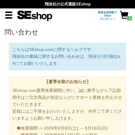
翔泳社の公式通販SEshop
新規会員登録で
500pt
0
プレゼント！
問い合わせ
こちらはSEshop.comに関するヘルプです。
翔泳社の書籍に関するお問い合わせは、
翔泳社刊行物Q＆
A
にてお願いいたします。
【夏季休業のお知らせ】
SEshop.com夏季休業期間に伴い、誠に勝手ながら下記期
間中はご注文商品の発送ならびにサポート業務を停止させ
ていただきます。
皆様にはご不便をおかけいたしますが、何卒ご了承くださ
いますようお願い申し上げます。
◆休業期間 -> 2026年8月8日(土) ～ 8月16日(日)
業務再開 -> 2026年8月17日(月)より順次