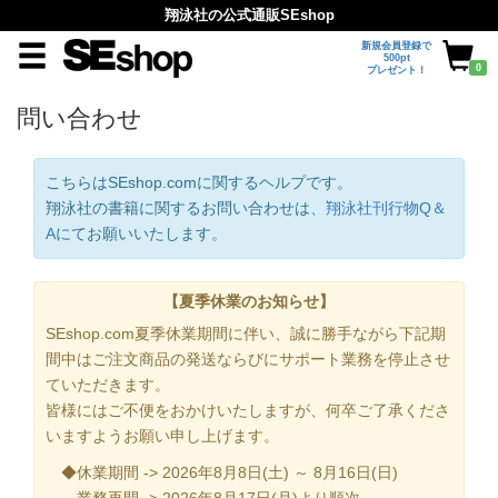
翔泳社の公式通販SEshop
新規会員登録で
500pt
0
プレゼント！
問い合わせ
こちらはSEshop.comに関するヘルプです。
翔泳社の書籍に関するお問い合わせは、
翔泳社刊行物Q＆
A
にてお願いいたします。
【夏季休業のお知らせ】
SEshop.com夏季休業期間に伴い、誠に勝手ながら下記期
間中はご注文商品の発送ならびにサポート業務を停止させ
ていただきます。
皆様にはご不便をおかけいたしますが、何卒ご了承くださ
いますようお願い申し上げます。
◆休業期間 -> 2026年8月8日(土) ～ 8月16日(日)
業務再開 -> 2026年8月17日(月)より順次