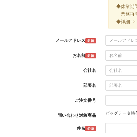
◆休業期間 ->
業務再開 -
◆詳細 ->
メールアドレス
必須
お名前
必須
会社名
部署名
ご注文番号
ビッグデータ時代の分析
問い合わせ対象商品
件名
必須