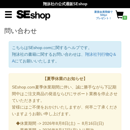
翔泳社の公式通販SEshop
新規会員登録で
500pt
0
プレゼント！
問い合わせ
こちらはSEshop.comに関するヘルプです。
翔泳社の書籍に関するお問い合わせは、
翔泳社刊行物Q＆
A
にてお願いいたします。
【夏季休業のお知らせ】
SEshop.com夏季休業期間に伴い、誠に勝手ながら下記期
間中はご注文商品の発送ならびにサポート業務を停止させ
ていただきます。
皆様にはご不便をおかけいたしますが、何卒ご了承くださ
いますようお願い申し上げます。
◆休業期間 -> 2026年8月8日(土) ～ 8月16日(日)
業務再開 -> 2026年8月17日(月)より順次