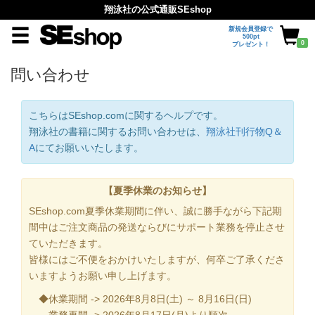
翔泳社の公式通販SEshop
新規会員登録で
500pt
0
プレゼント！
問い合わせ
こちらはSEshop.comに関するヘルプです。
翔泳社の書籍に関するお問い合わせは、
翔泳社刊行物Q＆
A
にてお願いいたします。
【夏季休業のお知らせ】
SEshop.com夏季休業期間に伴い、誠に勝手ながら下記期
間中はご注文商品の発送ならびにサポート業務を停止させ
ていただきます。
皆様にはご不便をおかけいたしますが、何卒ご了承くださ
いますようお願い申し上げます。
◆休業期間 -> 2026年8月8日(土) ～ 8月16日(日)
業務再開 -> 2026年8月17日(月)より順次