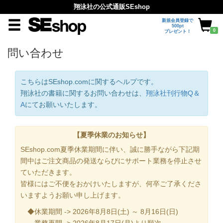
翔泳社の公式通販SEshop
新規会員登録で
500pt
0
プレゼント！
問い合わせ
こちらはSEshop.comに関するヘルプです。
翔泳社の書籍に関するお問い合わせは、
翔泳社刊行物Q＆
A
にてお願いいたします。
【夏季休業のお知らせ】
SEshop.com夏季休業期間に伴い、誠に勝手ながら下記期
間中はご注文商品の発送ならびにサポート業務を停止させ
ていただきます。
皆様にはご不便をおかけいたしますが、何卒ご了承くださ
いますようお願い申し上げます。
◆休業期間 -> 2026年8月8日(土) ～ 8月16日(日)
業務再開 -> 2026年8月17日(月)より順次