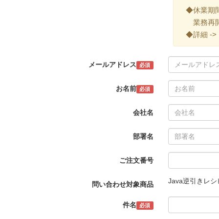
◆休業期間 ->
業務再開 -
◆詳細 ->
メールアドレス
必須
お名前
必須
会社名
部署名
ご注文番号
Java逆引きレシ
問い合わせ対象商品
件名
必須