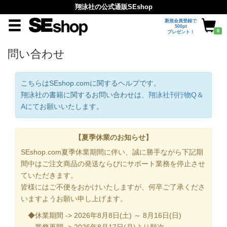
翔泳社の公式通販SEshop
新規会員登録で
500pt
0
プレゼント！
問い合わせ
こちらはSEshop.comに関するヘルプです。
翔泳社の書籍に関するお問い合わせは、
翔泳社刊行物Q＆
A
にてお願いいたします。
【夏季休業のお知らせ】
SEshop.com夏季休業期間に伴い、誠に勝手ながら下記期
間中はご注文商品の発送ならびにサポート業務を停止させ
ていただきます。
皆様にはご不便をおかけいたしますが、何卒ご了承くださ
いますようお願い申し上げます。
◆休業期間 -> 2026年8月8日(土) ～ 8月16日(日)
業務再開 -> 2026年8月17日(月)より順次