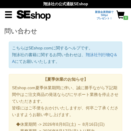
翔泳社の公式通販SEshop
新規会員登録で
500pt
0
プレゼント！
問い合わせ
こちらはSEshop.comに関するヘルプです。
翔泳社の書籍に関するお問い合わせは、
翔泳社刊行物Q＆
A
にてお願いいたします。
【夏季休業のお知らせ】
SEshop.com夏季休業期間に伴い、誠に勝手ながら下記期
間中はご注文商品の発送ならびにサポート業務を停止させ
ていただきます。
皆様にはご不便をおかけいたしますが、何卒ご了承くださ
いますようお願い申し上げます。
◆休業期間 -> 2026年8月8日(土) ～ 8月16日(日)
業務再開 -> 2026年8月17日(月)より順次