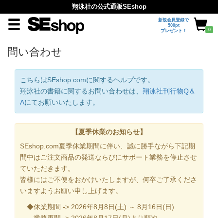
翔泳社の公式通販SEshop
新規会員登録で
500pt
0
プレゼント！
問い合わせ
こちらはSEshop.comに関するヘルプです。
翔泳社の書籍に関するお問い合わせは、
翔泳社刊行物Q＆
A
にてお願いいたします。
【夏季休業のお知らせ】
SEshop.com夏季休業期間に伴い、誠に勝手ながら下記期
間中はご注文商品の発送ならびにサポート業務を停止させ
ていただきます。
皆様にはご不便をおかけいたしますが、何卒ご了承くださ
いますようお願い申し上げます。
◆休業期間 -> 2026年8月8日(土) ～ 8月16日(日)
業務再開 -> 2026年8月17日(月)より順次