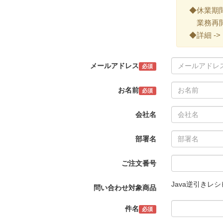
◆休業期間 ->
業務再開 -
◆詳細 ->
メールアドレス
必須
お名前
必須
会社名
部署名
ご注文番号
Java逆引きレシ
問い合わせ対象商品
件名
必須