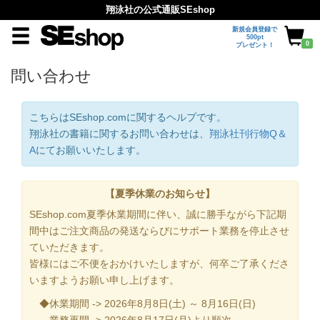
翔泳社の公式通販SEshop
新規会員登録で
500pt
0
プレゼント！
問い合わせ
こちらはSEshop.comに関するヘルプです。
翔泳社の書籍に関するお問い合わせは、
翔泳社刊行物Q＆
A
にてお願いいたします。
【夏季休業のお知らせ】
SEshop.com夏季休業期間に伴い、誠に勝手ながら下記期
間中はご注文商品の発送ならびにサポート業務を停止させ
ていただきます。
皆様にはご不便をおかけいたしますが、何卒ご了承くださ
いますようお願い申し上げます。
◆休業期間 -> 2026年8月8日(土) ～ 8月16日(日)
業務再開 -> 2026年8月17日(月)より順次