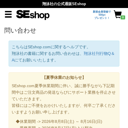
翔泳社の公式通販SEshop
新規会員登録で
500pt
0
プレゼント！
問い合わせ
こちらはSEshop.comに関するヘルプです。
翔泳社の書籍に関するお問い合わせは、
翔泳社刊行物Q＆
A
にてお願いいたします。
【夏季休業のお知らせ】
SEshop.com夏季休業期間に伴い、誠に勝手ながら下記期
間中はご注文商品の発送ならびにサポート業務を停止させ
ていただきます。
皆様にはご不便をおかけいたしますが、何卒ご了承くださ
いますようお願い申し上げます。
◆休業期間 -> 2026年8月8日(土) ～ 8月16日(日)
業務再開 -> 2026年8月17日(月)より順次