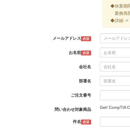
◆休業期間 ->
業務再開 -
◆詳細 ->
メールアドレス
必須
お名前
必須
会社名
部署名
ご注文番号
Get! CompT
問い合わせ対象商品
件名
必須