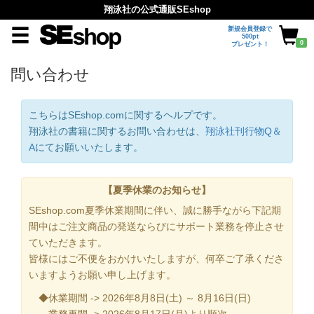
翔泳社の公式通販SEshop
新規会員登録で
500pt
0
プレゼント！
問い合わせ
こちらはSEshop.comに関するヘルプです。
翔泳社の書籍に関するお問い合わせは、
翔泳社刊行物Q＆
A
にてお願いいたします。
【夏季休業のお知らせ】
SEshop.com夏季休業期間に伴い、誠に勝手ながら下記期
間中はご注文商品の発送ならびにサポート業務を停止させ
ていただきます。
皆様にはご不便をおかけいたしますが、何卒ご了承くださ
いますようお願い申し上げます。
◆休業期間 -> 2026年8月8日(土) ～ 8月16日(日)
業務再開 -> 2026年8月17日(月)より順次