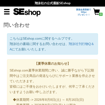
翔泳社の公式通販SEshop
新規会員登録で
500pt
0
プレゼント！
問い合わせ
こちらはSEshop.comに関するヘルプです。
翔泳社の書籍に関するお問い合わせは、
翔泳社刊行物Q＆
A
にてお願いいたします。
【夏季休業のお知らせ】
SEshop.com夏季休業期間に伴い、誠に勝手ながら下記期
間中はご注文商品の発送ならびにサポート業務を停止させ
ていただきます。
皆様にはご不便をおかけいたしますが、何卒ご了承くださ
いますようお願い申し上げます。
◆休業期間 -> 2026年8月8日(土) ～ 8月16日(日)
業務再開 -> 2026年8月17日(月)より順次