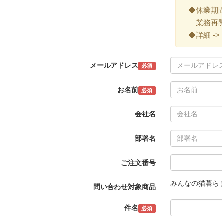
◆休業期間 ->
業務再開 -
◆詳細 ->
メールアドレス
必須
お名前
必須
会社名
部署名
ご注文番号
みんなの猫暮ら
問い合わせ対象商品
件名
必須